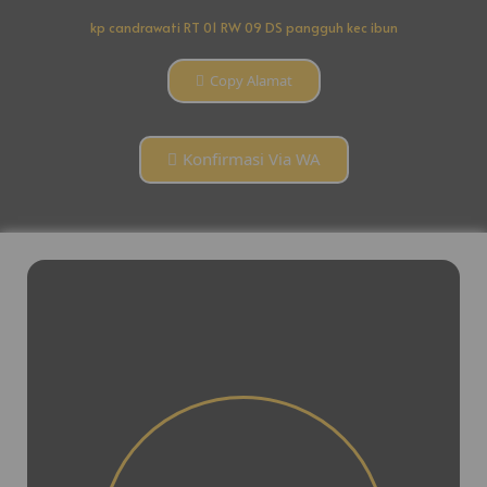
kp candrawati RT 01 RW 09 DS pangguh kec ibun
Copy Alamat
Konfirmasi Via WA